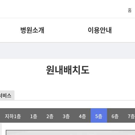
홈
병원소개
이용안내
원내배치도
서비스
지하1층
1층
2층
3층
4층
5층
6층
7층