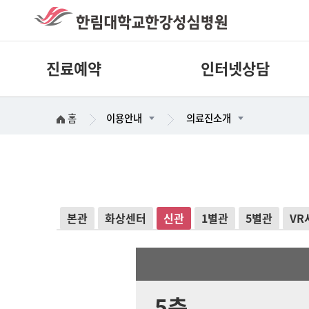
진료예약
인터넷상담
홈
이용안내
의료진소개
본관
화상센터
신관
1별관
5별관
VR
5층