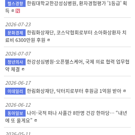
한림대학교한강성심병원, 환자경험평가 '1등급' 획
헬스경향
득
2026-07-23
한림화상재단, 코스닥협회로부터 소아화상환자 치
문화경제
료비 6300만원 후원
2026-07-07
한강성심병원-오픈헬스케어, 국제 의료 협력 업무협
청년의사
약 체결
2026-06-17
한림화상재단, 닥터지로부터 후원금 1억원 받아
이데일리
2026-06-12
나이-국적 떠나 사흘간 8만명 건강 한마당… “내년
동아일보
에 또 올게요”
2026-05-11