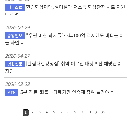
한림화상재단, 실마젤과 저소득 화상환자 치료 지원
더퍼스트
나서
2026-04-29
“우린 미친 의사들”…年100억 적자에도 버티는 이
중앙일보
들 사연
2026-04-27
[한림대한강성심] 취약 어르신 대상포진 예방접종
병원신문
지원
2026-03-23
'5분 진료' 퇴출…의료기관 인증제 참여 늘려야
MTN
2
3
4
5
6
7
8
9
10
1