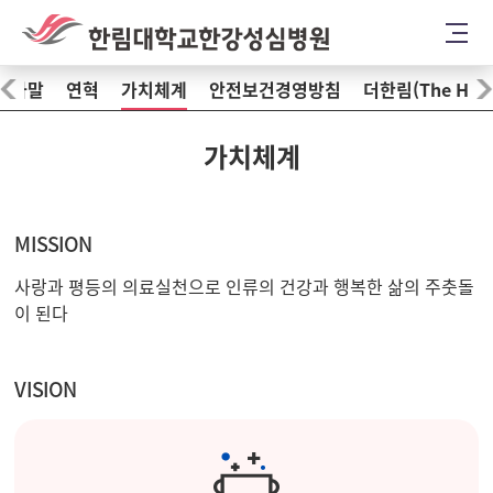
 인사말
연혁
가치체계
안전보건경영방침
더한림(The Hal
가치체계
MISSION
사랑과 평등의 의료실천으로 인류의 건강과 행복한 삶의 주춧돌
이 된다
VISION